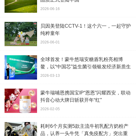
2026-06-16
贝因美登陆CCTV-1！这个六一，一起守护
纯粹童年
2026-06-01
全球首发！蒙牛悠瑞安糖盾乳粉亮相博
鳌，以“中国芯”益生菌引领银发经济新质生
产力
2026-03-13
蒙牛瑞哺恩携国宝IP“恩恩”闪耀西安，联动
抖音心动大牌日斩获开年“红”
2026-02-05
耗时6个月实测5款主流牛初乳配方奶粉产
品，认养一头牛凭「真免疫配方」突出重