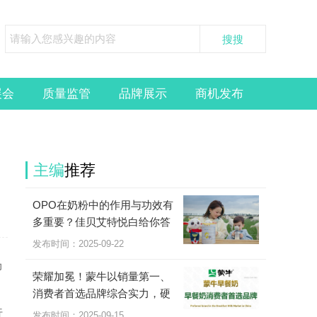
展会
质量监管
品牌展示
商机发布
主编
推荐
OPO在奶粉中的作用与功效有
多重要？佳贝艾特悦白给你答
案
发布时间：2025-09-22
场
荣耀加冕！蒙牛以销量第一、
消费者首选品牌综合实力，硬
核引领早餐奶品质赛道
行
发布时间：2025-09-15