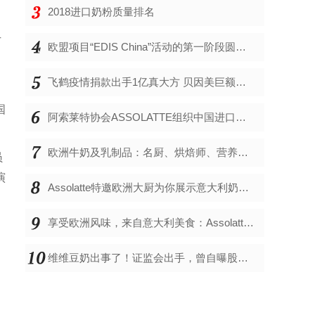
2018进口奶粉质量排名
广
欧盟项目“EDIS China”活动的第一阶段圆满成功
飞鹤疫情捐款出手1亿真大方 贝因美巨额亏损仍捐价值百万奶粉
国
阿索莱特协会ASSOLATTE组织中国进口商和媒体前往欧洲学习之旅
欧洲牛奶及乳制品：名厨、烘焙师、营养专家与儿科医生的一致推崇
员
演
Assolatte特邀欧洲大厨为你展示意大利奶制品的美味佳肴
享受欧洲风味，来自意大利美食：Assolatte上海研讨会精彩举办
维维豆奶出事了！证监会出手，曾自曝股东违规占用9亿