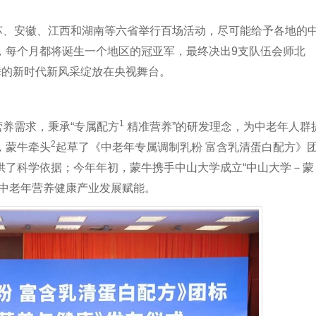
江苏、安徽、江西和湖南等六省举行百场活动，尽可能给予各地的
，每个月都将诞生一个地区的冠亚军，最终决出9支队伍会师北
场舞的新时代新风采绽放在央视舞台。
1
养需求，秉承“专属配方
精准营养”的研发理念，为中老年人群
2
，蒙牛牵头
起草了《中老年专属调制乳粉 富含乳清蛋白配方》
供了科学依据；今年年初，蒙牛携手中山大学成立“中山大学－蒙
为中老年营养健康产业发展赋能。