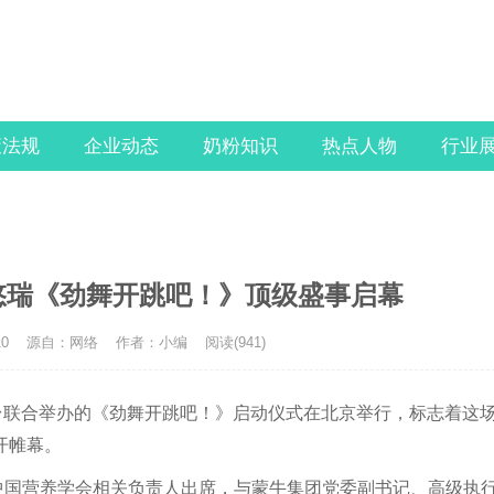
策法规
企业动态
奶粉知识
热点人物
行业
悠瑞《劲舞开跳吧！》顶级盛事启幕
0
源自：网络
作者：小编
阅读(
941)
总台联合举办的《劲舞开跳吧！》启动仪式在北京举行，标志着这
开帷幕。
中国营养学会相关负责人出席，与蒙牛集团党委副书记、高级执