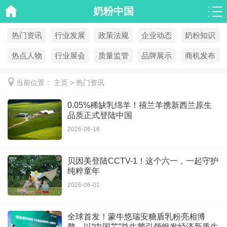
奶粉中国
热门资讯
行业发展
政策法规
企业动态
奶粉知识
热点人物
行业展会
质量监管
品牌展示
商机发布
当前位置：
主页
>
热门资讯
0.05%稀缺乳绵羊！禧兰羊携新西兰原生
品质正式登陆中国
2026-06-16
贝因美登陆CCTV-1！这个六一，一起守护
纯粹童年
2026-06-01
全球首发！蒙牛悠瑞安糖盾乳粉亮相博
鳌，以“中国芯”益生菌引领银发经济新质生