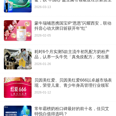
产力
2026-03-13
蒙牛瑞哺恩携国宝IP“恩恩”闪耀西安，联动
抖音心动大牌日斩获开年“红”
2026-02-05
耗时6个月实测5款主流牛初乳配方奶粉产
品，认养一头牛凭「真免疫配方」突出重
围
2026-01-26
贝因美红爱、贝因美红爱666以卓越市场表
现，荣登儿童、青少年身高管理行业领军
地位
2026-01-12
常年霸榜奶粉口碑最好的前十名，佳贝艾
特悦白值得选吗？